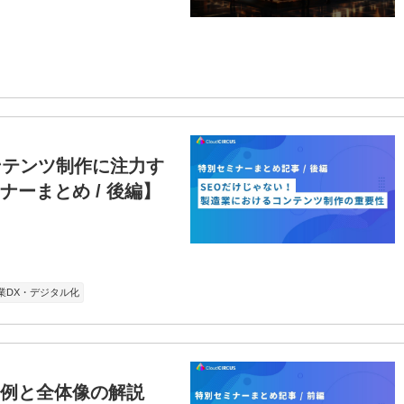
ンテンツ制作に注力す
ーまとめ / 後編】
業DX・デジタル化
事例と全体像の解説