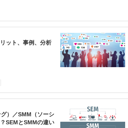
メリット、事例、分析
ング）／SMM（ソーシ
？SEMとSMMの違い