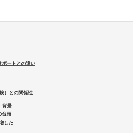
サポートとの違い
体験）との関係性
・背景
の台頭
増した