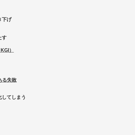
き下げ
たす
KGI）
ある失敗
化してしまう