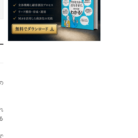
の
れ
る
で