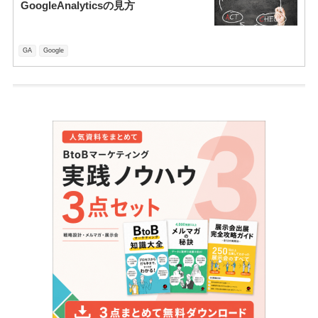
GoogleAnalyticsの見方
GA
Google