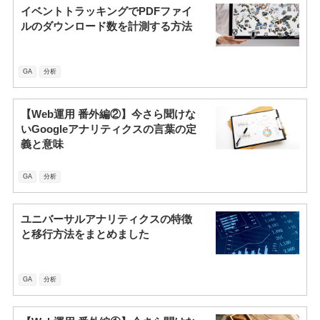
イベントトラッキングでPDFファイ
ルのダウンロード数を計測する方法
GA
分析
【Web運用 番外編②】今さら聞けな
いGoogleアナリティクスの言葉の定
義と意味
GA
分析
ユニバーサルアナリティクスの特徴
と移行方法をまとめました
GA
分析