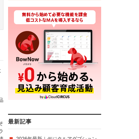
に
品
最新記事
そ
ラ
情
2026年最新｜デジタルアダプション