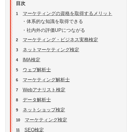
目次
マーケティングの資格を取得するメリット
1
・体系的な知識を取得できる
・社内外の評価UPにつながる
マーケティング・ビジネス実務検定
2
ネットマーケティング検定
3
IMA検定
4
ウェブ解析士
5
マーケティング解析士
6
Webアナリスト検定
7
データ解析士
8
ネットショップ検定
9
マーケティング検定
10
SEO検定
11