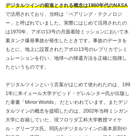
デジタルツインの前進とされる概念は1960年代のNASA
で活用されており、当時は「ペアリング・テクノロジ
ー」と呼ばれていました。実際にはじめて活用されたの
は1970年、アポロ13号の月面着陸ミッションにおいて水
素タンク爆発事故が発生したときです。事故のデータを
もとに、地上に設置されたアポロ13号のレプリカでシミ
ュレーションを行い、地球への帰還方法を正確に指揮し
たというものです。
デジタルツインという言葉がはじめて使われたのは、199
1年に米イェール大学デビッド・ゲレルンター氏が出版し
た著書「Mirror Worlds」 だといわれています。またデジ
タルツインの概念を提唱したのは、2002年当時ミシガン
大学に在籍していた、現フロリダ工科大学教授マイケ
ル・グリーブス氏。同氏がデジタルツインの基本原則や