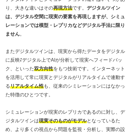
り、大きな違いはその
再現方法
です。
デジタルツイン
は、デジタル空間に現実の要素を再現しますが、シミュ
レーションでは模型・レプリカなどデジタル手法に限り
ません
。
またデジタルツインは、現実から得たデータをデジタル
に反映⇄デジタル上でAIが分析して現実へフィードバッ
ク、といった
双方向性
をもつ技術です。インターネット
を活用して常に現実とデジタルがリアルタイムで連動す
る
リアルタイム性
も、従来のシミレーションにはなかっ
た特徴のひとつです。
シミュレーションが現実のレプリカであるのに対し、デ
ジタルツインは
現実そのものがモデル
となっているた
め、より多くの視点から問題を監視・分析し、実際の設