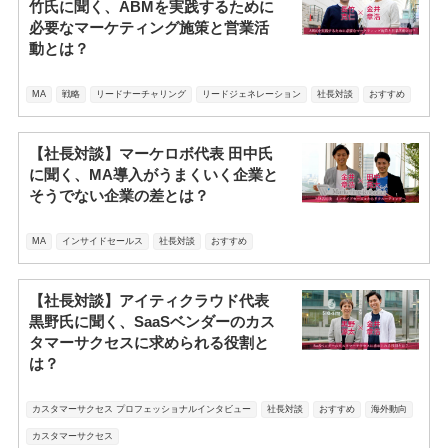
竹氏に聞く、ABMを実践するために
必要なマーケティング施策と営業活
動とは？
MA
戦略
リードナーチャリング
リードジェネレーション
社長対談
おすすめ
【社長対談】マーケロボ代表 田中氏
に聞く、MA導入がうまくいく企業と
そうでない企業の差とは？
MA
インサイドセールス
社長対談
おすすめ
【社長対談】アイティクラウド代表
黒野氏に聞く、SaaSベンダーのカス
タマーサクセスに求められる役割と
は？
カスタマーサクセス プロフェッショナルインタビュー
社長対談
おすすめ
海外動向
カスタマーサクセス