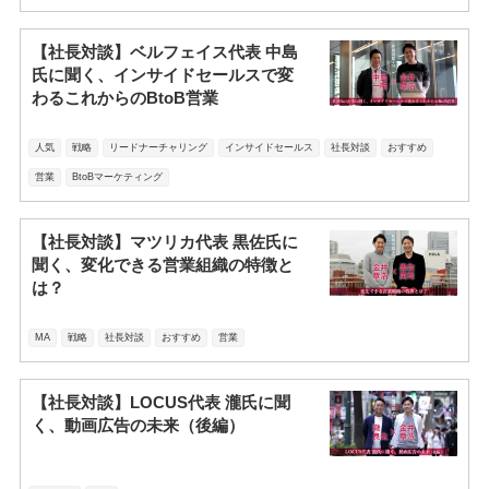
【社長対談】ベルフェイス代表 中島
氏に聞く、インサイドセールスで変
わるこれからのBtoB営業
人気
戦略
リードナーチャリング
インサイドセールス
社長対談
おすすめ
営業
BtoBマーケティング
【社長対談】マツリカ代表 黒佐氏に
聞く、変化できる営業組織の特徴と
は？
MA
戦略
社長対談
おすすめ
営業
【社長対談】LOCUS代表 瀧氏に聞
く、動画広告の未来（後編）