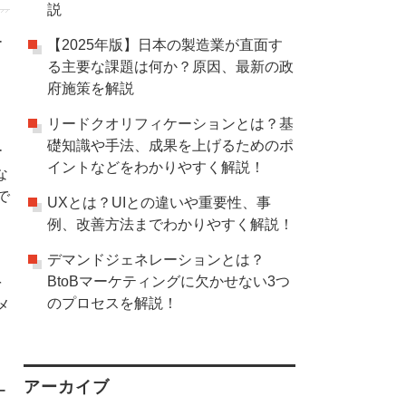
説
ー
【2025年版】日本の製造業が直面す
る主要な課題は何か？原因、最新の政
府施策を解説
リードクオリフィケーションとは？基
。
礎知識や手法、成果を上げるためのポ
ー
イントなどをわかりやすく解説！
な
で
UXとは？UIとの違いや重要性、事
例、改善方法までわかりやすく解説！
デマンドジェネレーションとは？
BtoBマーケティングに欠かせない3つ
を
のプロセスを解説！
メ
アーカイブ
ー