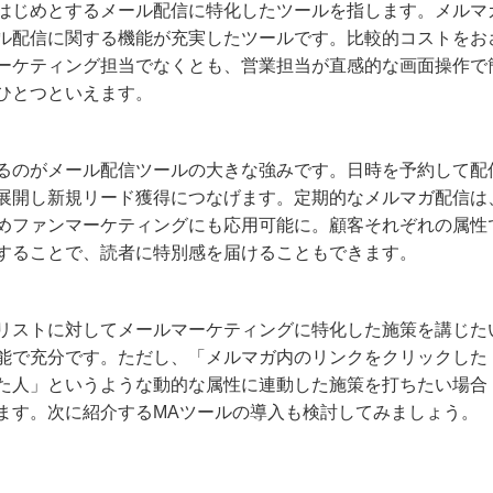
はじめとするメール配信に特化したツールを指します。メルマ
ル配信に関する機能が充実したツールです。比較的コストをお
ーケティング担当でなくとも、営業担当が直感的な画面操作で
ひとつといえます。
るのがメール配信ツールの大きな強みです。日時を予約して配
展開し新規リード獲得につなげます。定期的なメルマガ配信は
めファンマーケティングにも応用可能に。顧客それぞれの属性
することで、読者に特別感を届けることもできます。
リストに対してメールマーケティングに特化した施策を講じた
能で充分です。ただし、「メルマガ内のリンクをクリックした
た人」というような動的な属性に連動した施策を打ちたい場合
ます。次に紹介するMAツールの導入も検討してみましょう。