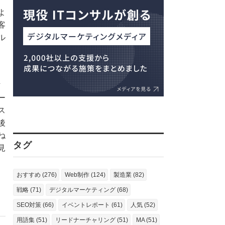
よ
客
ル
マ
ー
ス
後
ね
タグ
見
おすすめ (276)
Web制作 (124)
製造業 (82)
戦略 (71)
デジタルマーケティング (68)
SEO対策 (66)
イベントレポート (61)
人気 (52)
用語集 (51)
リードナーチャリング (51)
MA (51)