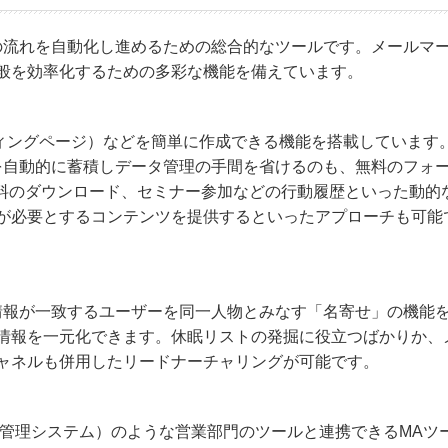
の流れを自動化し進めるための総合的なツールです。メールマ
般を効率化するための多彩な機能を備えています。
ディングページ）などを簡単に作成できる機能を搭載しています
を自動的に蓄積しデータ管理の手間を省けるのも、無料のフォ
資料のダウンロード、セミナー参加などの行動履歴といった動的
が必要とするコンテンツを提供するといったアプローチも可能
情報が一致するユーザーを同一人物とみなす「名寄せ」の機能
情報を一元化できます。休眠リストの発掘に役立つばかりか、
チャネルも併用したリードナーチャリングが可能です。
客管理システム）のような営業部門のツールと連携できるMAツ