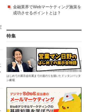
金融業界でWebマーケティング施策を
成功させるポイントとは？
定
ト
特集
立
マ
はじめての展示会出展までの道のりを描いたドッタンバッタ
ン劇場
た