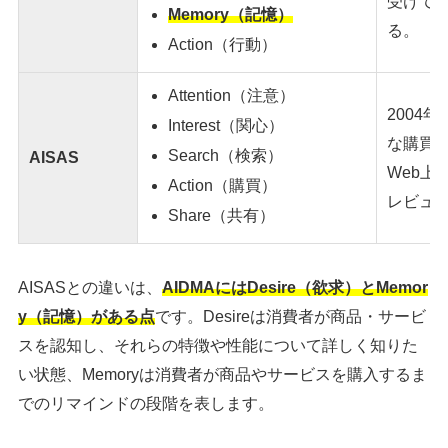
受けて
Memory（記憶）
る。
Action（行動）
Attention（注意）
2004
Interest（関心）
な購買
Search（検索）
AISAS
Web
Action（購買）
レビュ
Share（共有）
AISASとの違いは、
AIDMAにはDesire（欲求）とMemor
y（記憶）がある点
です。Desireは消費者が商品・サービ
スを認知し、それらの特徴や性能について詳しく知りた
い状態、Memoryは消費者が商品やサービスを購入するま
でのリマインドの段階を表します。