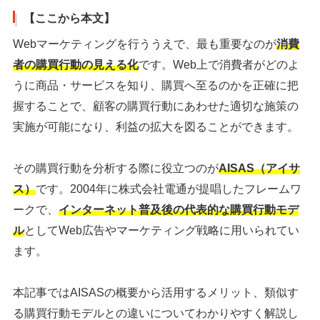
【ここから本文】
Webマーケティングを行ううえで、最も重要なのが
消費
者の購買行動の見える化
です。Web上で消費者がどのよ
うに商品・サービスを知り、購買へ至るのかを正確に把
握することで、顧客の購買行動にあわせた適切な施策の
実施が可能になり、利益の拡大を図ることができます。
その購買行動を分析する際に役立つのが
AISAS（アイサ
ス）
です。2004年に株式会社電通が提唱したフレームワ
ークで、
インターネット普及後の代表的な購買行動モデ
ル
としてWeb広告やマーケティング戦略に用いられてい
ます。
本記事ではAISASの概要から活用するメリット、類似す
る購買行動モデルとの違いについてわかりやすく解説し