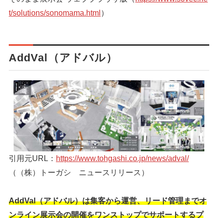
t/solutions/sonomama.html
）
AddVal（アドバル）
引用元URL：
https://www.tohgashi.co.jp/news/adval/
（（株）トーガシ ニュースリリース）
AddVal（アドバル）は集客から運営、リード管理までオ
ンライン展示会の開催をワンストップでサポートするプ