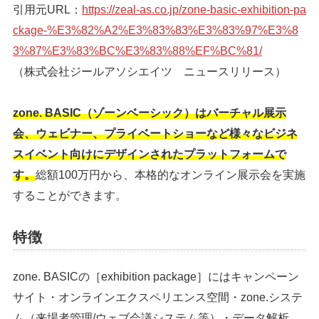
引用元URL：
https://zeal-as.co.jp/zone-basic-exhibition-pa
ckage-%E3%82%A2%E3%83%83%E3%83%97%E3%8
3%87%E3%83%BC%E3%83%88%EF%BC%81/
（株式会社ジールアソシエイツ ニュースリリース）
zone. BASIC（ゾーンベーシック）はバーチャル展示
会、ウェビナー、プライベートショーなど様々なビジネ
スイベント向けにデザインされたプラットフォームで
す。
総額100万円から、本格的なオンライン展示会を実施
することができます。
特徴
zone. BASICの［exhibition package］にはキャンペーン
サイト・オンラインエクスペリエンス空間・zone.システ
ム（来場者管理/ウェブ会議システム等）・データ解析