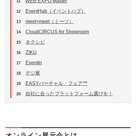
WEB EXPO Master
11
EventHub（イベントハブ）
12
meet×meet（ミーツ）
13
CloudCIRCUS for Showroom
14
ネクシビ
15
ZIKU
16
EventIn
17
デジ展
18
EASYバーチャル・フェア™
19
自社に合ったプラットフォーム選びを！
20
オンライン展示会とは