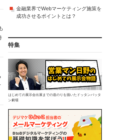
金融業界でWebマーケティング施策を
成功させるポイントとは？
も
時
特集
。
ら
け
はじめての展示会出展までの道のりを描いたドッタンバッタ
ン劇場