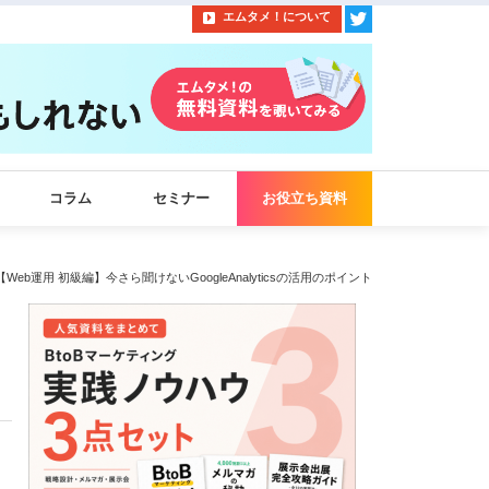
エムタメ！について
コラム
セミナー
お役立ち資料
【Web運用 初級編】今さら聞けないGoogleAnalyticsの活用のポイント