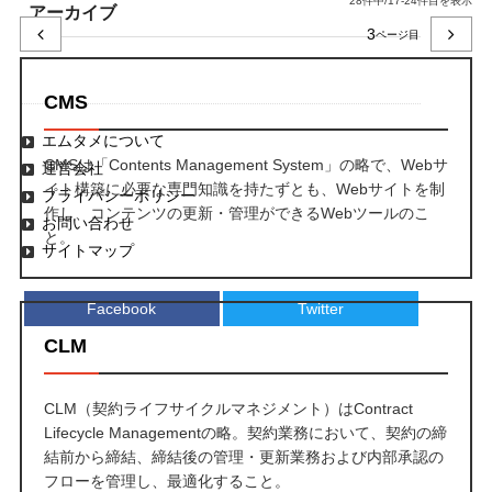
28件中/17-24件目を表示
アーカイブ
3
CMS
エムタメについて
CMSは「Contents Management System」の略で、Webサ
運営会社
イト構築に必要な専門知識を持たずとも、Webサイトを制
プライバシーポリシー
作し、コンテンツの更新・管理ができるWebツールのこ
お問い合わせ
と。
サイトマップ
Facebook
Twitter
CLM
CLM（契約ライフサイクルマネジメント）はContract
Lifecycle Managementの略。契約業務において、契約の締
結前から締結、締結後の管理・更新業務および内部承認の
フローを管理し、最適化すること。