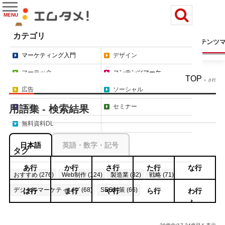
MENU
カテゴリ
マーケティング入門
デザイン
マーテック
コンテンツ
マーケティング入門
デザイン
マーテック
コンテンツマーケ
TOP
＞ さ行
広告
ソーシャル
コラム
セミナー
用語集 - 検索結果
無料資料DL
日本語
英語・数字・記号
タグ
あ行
か行
さ行
た行
な行
おすすめ (276)
Web制作 (124)
製造業 (82)
戦略 (71)
デジタルマーケティング (68)
SEO対策 (66)
は行
ま行
や行
ら行
わ行
もっと見る