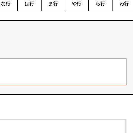
な行
は行
ま行
や行
ら行
わ行