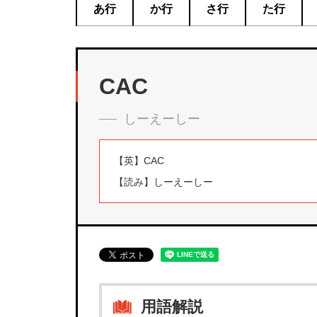
あ行
か行
さ行
た行
CAC
しーえーしー
【英】
CAC
【読み】
しーえーしー
用語解説