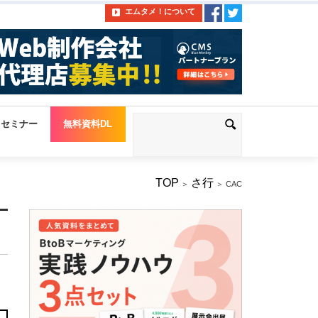
エムタメ！について
セミナー
無料資料DL
TOP
さ行
＞
＞ CAC