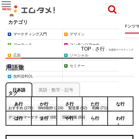
MENU
カテゴリ
マーケティング入門
デザイン
マーテック
コンテンツ
マーケティング入門
デザイン
マーテック
コンテンツマーケ
TOP
さ行
＞
＞ 生産財マーケティング
広告
ソーシャル
コラム
セミナー
用語集
無料資料DL
日本語
英語・数字・記号
タグ
あ行
か行
さ行
た行
な行
おすすめ (276)
Web制作 (124)
製造業 (82)
戦略 (71)
デジタルマーケティング (68)
SEO対策 (66)
は行
ま行
や行
ら行
わ行
もっと見る