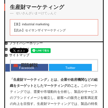
アーカイブ
生産財マーケティング
せいさんざいまーけてぃんぐ
【英】
industrial marketing
【読み】
セイサンザイマーケティング
エムタメについて
運営会社
プライバシーポリシー
お問い合わせ
サイトマップ
用語解説
Facebook
Twitter
「生産財マーケティング」とは、企業や政府機関などの組
織をターゲットとしたマーケティングのこと。
このマーケ
ティングでは、需要や市場動向を分析し、製品やサービス
のブランドイメージを確立し、顧客への販売と顧客満足度
の向上を目指す。生産財マーケティングでは、製品の特長