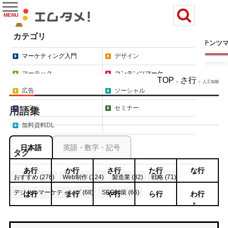
MENU
カテゴリ
マーケティング入門
デザイン
マーテック
コンテンツ
マーケティング入門
デザイン
マーテック
コンテンツマーケ
TOP
さ行
＞
＞ 人工知能
広告
ソーシャル
コラム
セミナー
用語集
無料資料DL
日本語
英語・数字・記号
タグ
あ行
か行
さ行
た行
な行
おすすめ (276)
Web制作 (124)
製造業 (82)
戦略 (71)
デジタルマーケティング (68)
SEO対策 (66)
は行
ま行
や行
ら行
わ行
もっと見る