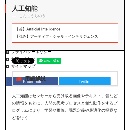
アーカイブ
人工知能
じんこうちのう
【英】
Artificial Intelligence
【読み】
アーティフィシャル・インテリジェンス
エムタメについて
運営会社
プライバシーポリシー
お問い合わせ
サイトマップ
用語解説
Facebook
Twitter
人工知能はセンサーから受け取る画像やテキスト、音など
の情報をもとに、人間の思考プロセスと似た動作をするプ
ログラムにより、学習や推論、課題定義や最適化の提案な
どを行う。