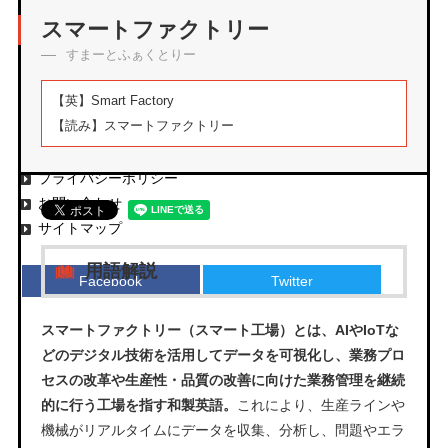
アーカイブ
スマートファクトリー
すまーとふぁくとりー
【英】
Smart Factory
【読み】
スマートファクトリー
エムタメについて
運営会社
プライバシーポリシー
お問い合わせ
サイトマップ
用語解説
Facebook
Twitter
スマートファクトリー（スマート工場）とは、AIやIoTな
どのデジタル技術を活用してデータを可視化し、業務プロ
セスの改革や生産性・品質の改善に向けた業務管理を継続
的に行う工場を指す和製英語。
これにより、生産ラインや
機械がリアルタイムにデータを収集、分析し、問題やエラ