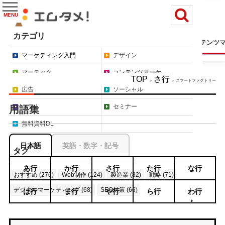
MENU
カテゴリ
マーケティング入門
デザイン
マーテック
コンテンツ
マーケティング入門
デザイン
マーテック
コンテンツマーケ
TOP
さ行
＞
＞ スマートファクトリー
広告
ソーシャル
コラム
セミナー
用語集
無料資料DL
日本語
英語・数字・記号
タグ
あ行
か行
さ行
た行
な行
おすすめ (276)
Web制作 (124)
製造業 (82)
戦略 (71)
デジタルマーケティング (68)
SEO対策 (66)
は行
ま行
や行
ら行
わ行
もっと見る