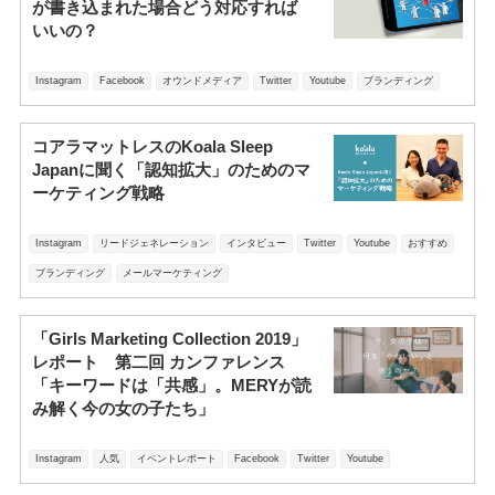
が書き込まれた場合どう対応すれば
いいの？
Instagram
Facebook
オウンドメディア
Twitter
Youtube
ブランディング
コアラマットレスのKoala Sleep
Japanに聞く「認知拡大」のためのマ
ーケティング戦略
Instagram
リードジェネレーション
インタビュー
Twitter
Youtube
おすすめ
ブランディング
メールマーケティング
「Girls Marketing Collection 2019」
レポート 第二回 カンファレンス
「キーワードは「共感」。MERYが読
み解く今の女の子たち」
Instagram
人気
イベントレポート
Facebook
Twitter
Youtube