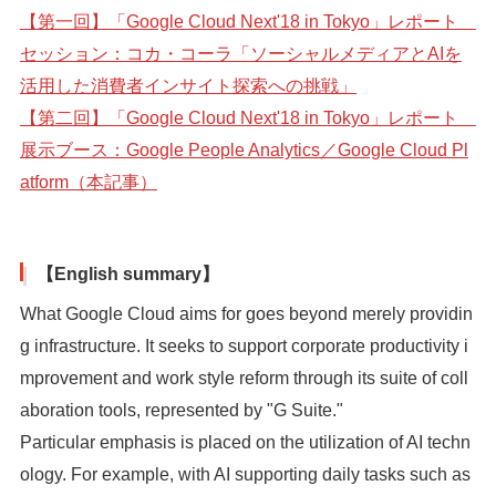
【第一回】「Google Cloud Next'18 in Tokyo」レポート
セッション：コカ・コーラ「ソーシャルメディアとAIを
活用した消費者インサイト探索への挑戦」
【第二回】「Google Cloud Next'18 in Tokyo」レポート
展示ブース：Google People Analytics／Google Cloud Pl
atform（本記事）
【English summary】
What Google Cloud aims for goes beyond merely providin
g infrastructure. It seeks to support corporate productivity i
mprovement and work style reform through its suite of coll
aboration tools, represented by "G Suite."
Particular emphasis is placed on the utilization of AI techn
ology. For example, with AI supporting daily tasks such as