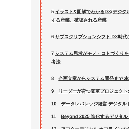
5
イラスト&図解でわかるDX(デジ
する産業、破壊される産業
6
サブスクリプションシフト DX時
7
システム思考がモノ・コトづくりを
考法
8
企画立案からシステム開発まで 
9
リーダーが育つ変革プロジェクト
10
データレバレッジ経営 デジタル
11
Beyond 2025 進化するデ