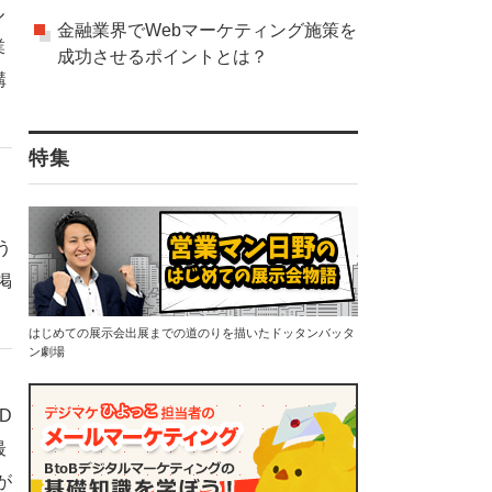
ル
金融業界でWebマーケティング施策を
業
成功させるポイントとは？
講
特集
う
掲
はじめての展示会出展までの道のりを描いたドッタンバッタ
ン劇場
D
最
が