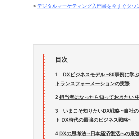
>
デジタルマーケティング入門書を今すぐダウ
目次
1
DXビジネスモデル ~80事例に
トランスフォーメーションの実際
2
担当者になったら知っておきたい 
3
いまこそ知りたいDX戦略 ~自
ト DX時代の最強のビジネス戦略~
4
DXの思考法 ~日本経済復活への最