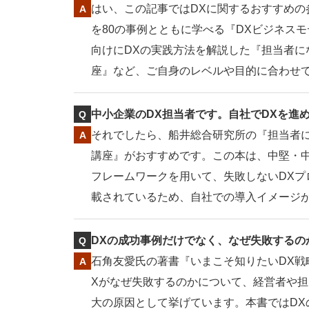
はい、この記事ではDXに関するおすすめの
を80の事例とともに学べる『DXビジネスモ
向けにDXの実践方法を解説した『担当者に
座』など、ご自身のレベルや目的に合わせ
中小企業のDX担当者です。自社でDXを進
それでしたら、船井総合研究所の『担当者に
講座』がおすすめです。この本は、中堅・
フレームワークを用いて、失敗しないDX
載されているため、自社での導入イメージ
DXの成功事例だけでなく、なぜ失敗するの
石角友愛氏の著書『いまこそ知りたいDX戦
Xがなぜ失敗するのかについて、経営者や担
大の原因として挙げています。本書ではD