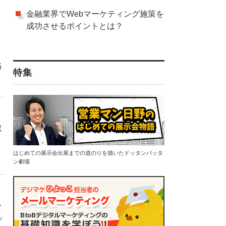
金融業界でWebマーケティング施策を
成功させるポイントとは？
絡
特集
取
はじめての展示会出展までの道のりを描いたドッタンバッタ
ン劇場
を
デ