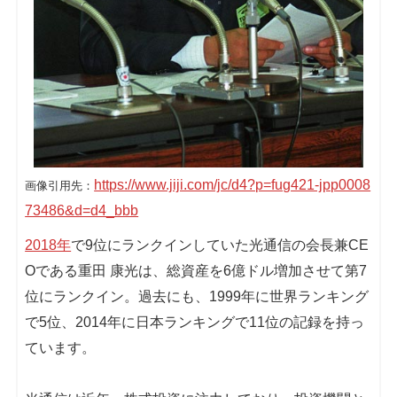
https://www.jiji.com/jc/d4?p=fug421-jpp0008
画像引用先：
73486&d=d4_bbb
2018年
で9位にランクインしていた光通信の会長兼CE
Oである重田 康光は、総資産を6億ドル増加させて第7
位にランクイン。過去にも、1999年に世界ランキング
で5位、2014年に日本ランキングで11位の記録を持っ
ています。