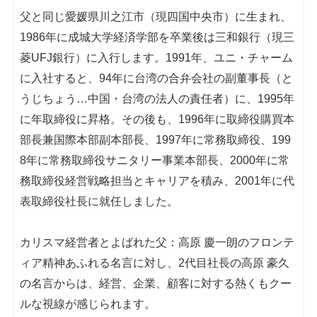
父と同じ愛媛県川之江市（現四国中央市）に生まれ、
1986年に成城大学経済学部を卒業後は三和銀行（現三
菱UFJ銀行）に入行します。1991年、ユニ・チャーム
に入社すると、94年に台湾の合弁会社の副董事長（と
うじちょう…中国・台湾の法人の責任者）に、1995年
に年取締役に昇格。その後も、1996年に取締役購買本
部長兼国際本部副本部長、1997年に常務取締役、199
8年に常務取締役サニタリー事業本部長、2000年に常
務取締役経営戦略担当とキャリアを積み、2001年に代
表取締役社長に就任しました。
カリスマ経営者とよばれた父：高原 慶一朗のフロンテ
ィア精神あふれる名言に対し、2代目社長の高原 豪久
の名言からは、経営、企業、顧客に対する熱くもクー
ルな視線が感じられます。