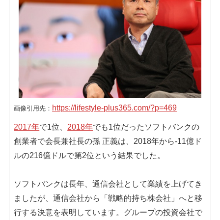
https://lifestyle-plus365.com/?p=469
画像引用先：
2017年
で1位、
2018年
でも1位だったソフトバンクの
創業者で会長兼社長の孫 正義は、2018年から-11億ド
ルの216億ドルで第2位という結果でした。
ソフトバンクは長年、通信会社として業績を上げてき
ましたが、通信会社から「戦略的持ち株会社」へと移
行する決意を表明しています。グループの投資会社で