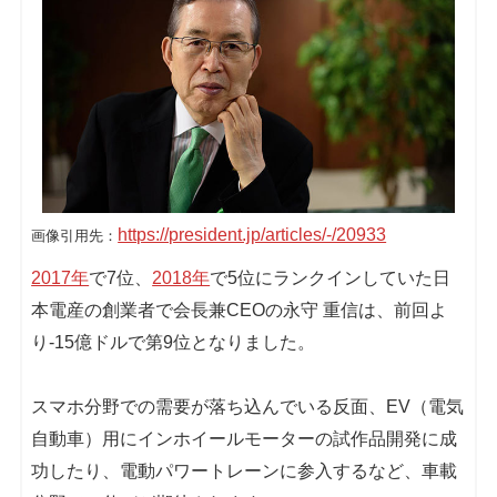
https://president.jp/articles/-/20933
画像引用先：
2017年
で7位、
2018年
で5位にランクインしていた日
本電産の創業者で会長兼CEOの永守 重信は、前回よ
り-15億ドルで第9位となりました。
スマホ分野での需要が落ち込んでいる反面、EV（電気
自動車）用にインホイールモーターの試作品開発に成
功したり、電動パワートレーンに参入するなど、車載