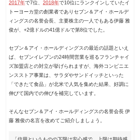
2017年
で7位、
2018年
で10位にランクインしていたイ
トーヨーカ堂の創業者でありセブン＆アイ・ホールデ
ィングスの名誉会長、主要株主の一人でもある伊藤 雅
俊が、+2億ドルの41億ドルで第8位でした。
セブン＆アイ・ホールディングスの最近の話題といえ
ば、セブンイレブンの24時間営業を巡るフランチャイ
ズ加盟店との対立が挙げられますが、海外コンビニエ
ンスストア事業は、サラダやサンドイッチといった
「できたて食品」が北米で人気を集めた結果、好調に
伸びて国内での伸びを補完しています。
そんなセブン＆アイ・ホールディングスの名誉会長 伊
藤 雅俊の名言を改めてご紹介しましょう。
「信用というものの下限は安心感で、上限は期待感