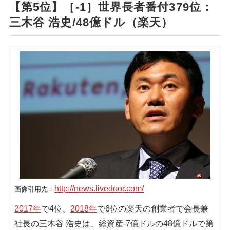
【第5位】［-1］世界長者番付379位：
三木谷 浩史/48億ドル（楽天）
http://news.livedoor.com/
画像引用先：
2017年
で4位、
2018年
で6位の楽天の創業者で会長兼
社長の三木谷 浩史は、総資産-7億ドルの48億ドルで第