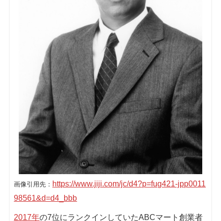
https://www.jiji.com/jc/d4?p=fug421-jpp0011
画像引用先：
98561&d=d4_bbb
2017年
の7位にランクインしていたABCマート創業者