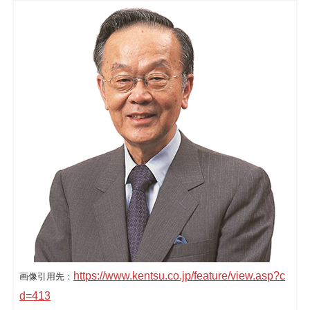
シェア
投稿
https://www.kentsu.co.jp/feature/view.asp?c
画像引用先：
d=413