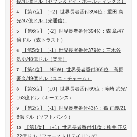
俊/41億ドル（セブン＆アイ・ホールディングス）
【第7位】［+2］世界長者番付394位：重田 康
4
光/47億ドル（光通信）
【第6位】［-2］世界長者番付394位：森 章/47
5
億ドル（森トラスト）
【第5位】［-1］世界長者番付379位：三木谷
6
浩史/48億ドル（楽天）
【第4位】［NEW］世界長者番付365位：高原
7
豪久/49億ドル（ユニ・チャーム）
【第3位】［±0］世界長者番付69位：滝崎 武光/
8
163億ドル（キーエンス）
【第2位】［-1］世界長者番付43位：孫 正義/21
9
6億ドル（ソフトバンク）
【第1位】［+1］世界長者番付41位：柳井 正/2
10
22億ドル（ファーストリテイリング）