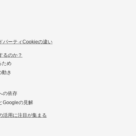
ドパーティCookieの違い
止するのか？
るため
の動き
eへの依存
Googleの見解
eの活用に注目が集まる