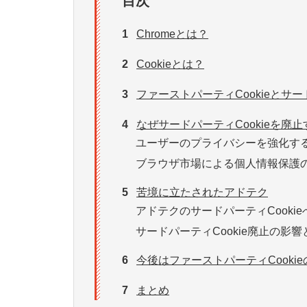
目次
1
Chromeとは？
2
Cookieとは？
3
ファーストパーティCookieとサー
4
なぜサードパーティCookieを廃
ユーザーのプライバシーを強化す
ブラウザ市場による個人情報保護
5
苦境に立たされたアドテク
アドテクのサードパーティCooki
サードパーティCookie廃止の影響と
6
今後はファーストパーティCooki
7
まとめ