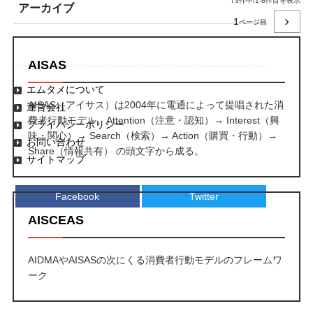
73件中/1-8件目を表示
アーカイブ
1
AISAS
エムタメについて
AISAS（アイサス）は2004年に電通によって提唱された消
運営会社
費者行動モデル。Attention（注意・認知）→ Interest（興
プライバシーポリシー
味・関心）→ Search（検索）→ Action（購買・行動）→
お問い合わせ
Share（情報共有） の頭文字から成る。
サイトマップ
Facebook
Twitter
AISCEAS
AIDMAやAISASの次にくる消費者行動モデルのフレームワ
ーク