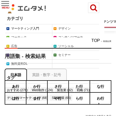
MENU
カテゴリ
マーケティング入門
デザイン
マーテック
コンテンツ
マーケティング入門
デザイン
マーテック
コンテンツマーケ
TOP
＞ 検索結果
広告
ソーシャル
コラム
セミナー
用語集 - 検索結果
無料資料DL
日本語
英語・数字・記号
タグ
あ行
か行
さ行
た行
な行
おすすめ (276)
Web制作 (124)
製造業 (82)
戦略 (71)
デジタルマーケティング (68)
SEO対策 (66)
は行
ま行
や行
ら行
わ行
もっと見る