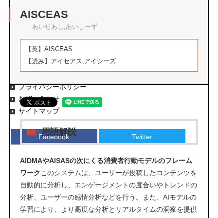
アーカイブ
AISCEAS
あいせあし,あいしーず
【英】
AISCEAS
【読み】
アイセアス,アイシーズ
エムタメについて
運営会社
プライバシーポリシー
お問い合わせ
サイトマップ
用語解説
Facebook
Twitter
AIDMAやAISASの次にくる消費者行動モデルのフレーム
ワーク
このシステムは、ユーザーが投稿したコンテンツを
自動的に分析し、エンゲージメントの度合いやトレンドの
分析、ユーザーの感情分析などを行う。また、AIモデルの
学習により、より高度な分析とリアルタイムの洞察を提供