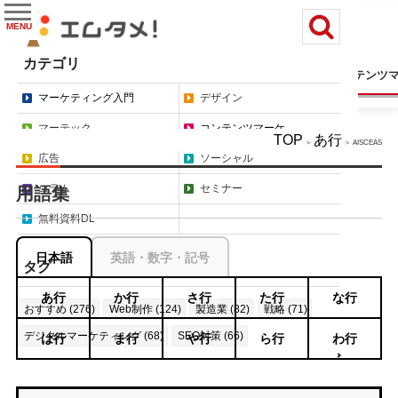
MENU
カテゴリ
マーケティング入門
デザイン
マーテック
コンテンツ
マーケティング入門
デザイン
マーテック
コンテンツマーケ
TOP
あ行
＞
＞ AISCEAS
広告
ソーシャル
コラム
セミナー
用語集
無料資料DL
日本語
英語・数字・記号
タグ
あ行
か行
さ行
た行
な行
おすすめ (276)
Web制作 (124)
製造業 (82)
戦略 (71)
デジタルマーケティング (68)
SEO対策 (66)
は行
ま行
や行
ら行
わ行
もっと見る