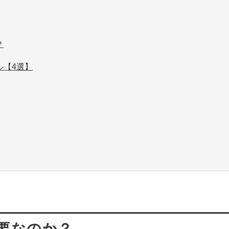
？
ル【4選】
要なのか？