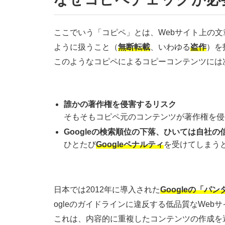
ここでいう「コピペ」とは、Webサイト上の
ように扱うこと（
無断転載
、いわゆる
盗作
）を
このようなコピペによるコピーコンテンツには
誰かの著作権を侵害するリスク
そもそもコピペ元のコンテンツが著作権を侵
Googleの検索順位の下落、ひいては自社の
ひとたび
Googleペナルティ
を受けてしまう
日本では2012年に導入された
Googleの「パ
ogleのガイドラインに違反する低品質なWe
これは、内容的に重複したコンテンツの作成を避