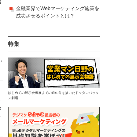
信
金融業界でWebマーケティング施策を
成功させるポイントとは？
特集
い
はじめての展示会出展までの道のりを描いたドッタンバッタ
ン劇場
し
の
せ