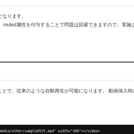
題となります。
muted属性を付与することで問題は回避できますので、実施
ることで、従来のような自動再生が可能になります。 動画挿入時
media/other/sample0525.mp4" width="300"></video>