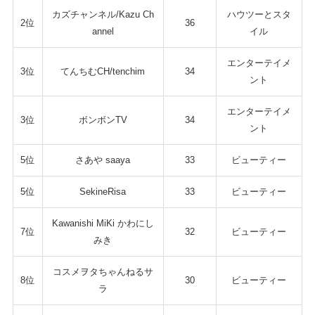
カズチャンネル/Kazu Ch
ハウツーとスタ
2位
36
annel
イル
エンターテイメ
3位
てんちむCH/tenchim
34
ント
エンターテイメ
3位
ボンボンTV
34
ント
5位
さあや saaya
33
ビューティー
5位
SekineRisa
33
ビューティー
Kawanishi MiKi かわにし
7位
32
ビューティー
みき
コスメヲタちゃんねるサ
8位
30
ビューティー
ラ