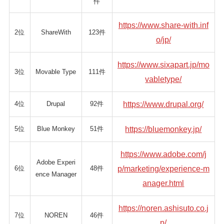
件
https://www.share-with.inf
2位
ShareWith
123件
o/jp/
https://www.sixapart.jp/mo
3位
Movable Type
111件
vabletype/
4位
Drupal
92件
https://www.drupal.org/
5位
Blue Monkey
51件
https://bluemonkey.jp/
https://www.adobe.com/j
Adobe Experi
6位
48件
p/marketing/experience-m
ence Manager
anager.html
https://noren.ashisuto.co.j
7位
NOREN
46件
p/