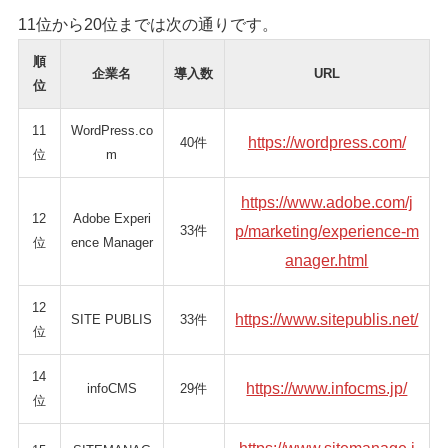
11位から20位までは次の通りです。
順
企業名
導入数
URL
位
11
WordPress.co
https://wordpress.com/
40件
位
m
https://www.adobe.com/j
12
Adobe Experi
33件
p/marketing/experience-m
位
ence Manager
anager.html
12
https://www.sitepublis.net/
SITE PUBLIS
33件
位
14
https://www.infocms.jp/
infoCMS
29件
位