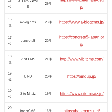
https://www.sitemanage.j
15
SITEMANAG
28件
位
E
p/
16
https://www.a-blogcms.jp/
a-blog cms
23件
位
https://concrete5-japan.or
17
concrete5
22件
位
g/
18
http://www.vibitcms.com/
Vibit CMS
21件
位
19
https://bindup.jp/
BiND
20件
位
19
https://www.sitemiraiz.jp/
Site Miraiz
18件
位
20
https://basercms.net/
baserCMS
16件