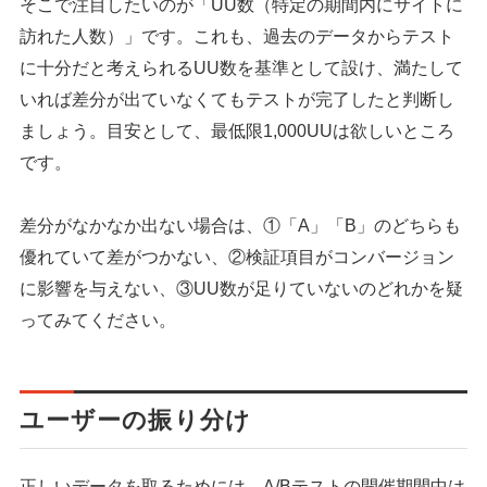
そこで注目したいのが「UU数（特定の期間内にサイトに
訪れた人数）」です。これも、過去のデータからテスト
シェア
投稿
に十分だと考えられるUU数を基準として設け、満たして
いれば差分が出ていなくてもテストが完了したと判断し
ましょう。目安として、最低限1,000UUは欲しいところ
です。
差分がなかなか出ない場合は、①「A」「B」のどちらも
優れていて差がつかない、②検証項目がコンバージョン
に影響を与えない、③UU数が足りていないのどれかを疑
ってみてください。
ユーザーの振り分け
正しいデータを取るためには、A/Bテストの開催期間中は