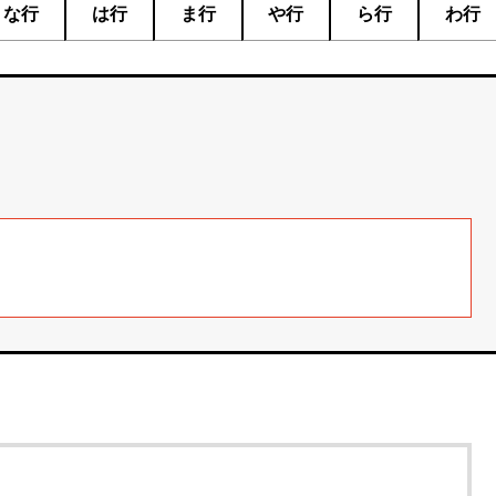
な行
は行
ま行
や行
ら行
わ行