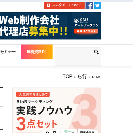
エムタメ！について
セミナー
無料資料DL
TOP
ら行
＞
＞ ROAS