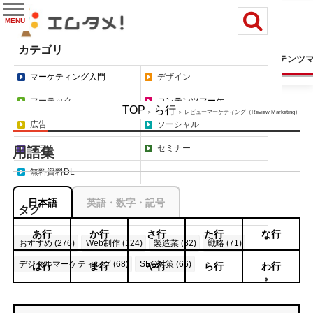
MENU
カテゴリ
マーケティング入門
デザイン
マーテック
コンテンツ
マーケティング入門
デザイン
マーテック
コンテンツマーケ
TOP
ら行
＞
＞ レビューマーケティング（Review Marketing）
広告
ソーシャル
コラム
セミナー
用語集
無料資料DL
日本語
英語・数字・記号
タグ
あ行
か行
さ行
た行
な行
おすすめ (276)
Web制作 (124)
製造業 (82)
戦略 (71)
デジタルマーケティング (68)
SEO対策 (66)
は行
ま行
や行
ら行
わ行
もっと見る