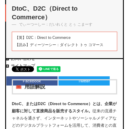
アーカイブ
DtoC、D2C（Direct to
Commerce）
でぃーつーしー：だいれくと とぅ こまーす
エムタメについて
【英】
D2C：Direct to Commerce
運営会社
【読み】
ディーツーシー：ダイレクト トゥ コマース
プライバシーポリシー
お問い合わせ
サイトマップ
Facebook
Twitter
用語解説
DtoC、またはD2C（Direct to Commerce）とは、企業が
顧客に対して直接商品を販売するスタイル。
従来の流通チ
ャネルを通さず、インターネットやソーシャルメディアな
どのデジタルプラットフォームを活用して、消費者との直