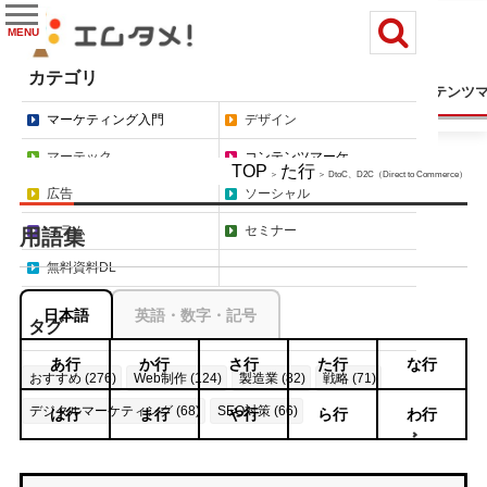
MENU
カテゴリ
マーケティング入門
デザイン
マーテック
コンテンツ
マーケティング入門
デザイン
マーテック
コンテンツマーケ
TOP
た行
＞
＞ DtoC、D2C（Direct to Commerce）
広告
ソーシャル
コラム
セミナー
用語集
無料資料DL
日本語
英語・数字・記号
タグ
あ行
か行
さ行
た行
な行
おすすめ (276)
Web制作 (124)
製造業 (82)
戦略 (71)
デジタルマーケティング (68)
SEO対策 (66)
は行
ま行
や行
ら行
わ行
もっと見る