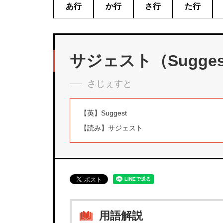
あ行
か行
さ行
た行
サジェスト（Sugges
さじぇすと
【英】
Suggest
【読み】
サジェスト
用語解説