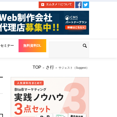
エムタメ！について
セミナー
無料資料DL
TOP
さ行
＞
＞ サジェスト（Suggest）