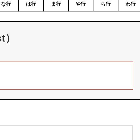
な行
は行
ま行
や行
ら行
わ行
t）