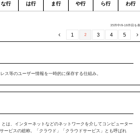
な行
は行
ま行
や行
ら行
わ行
35件中/9-16件目を
1
3
4
5
2
、アドレス等のユーザー情報を一時的に保存する仕組み。
ting）とは、インターネットなどのネットワークを介してコンピューター
サービスの総称。「クラウド」「クラウドサービス」とも呼ばれ