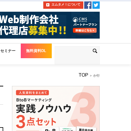
エムタメ！について
セミナー
無料資料DL
TOP
＞ か行