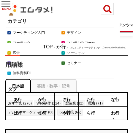
MENU
カテゴリ
マーケティング入門
デザイン
マーテック
コンテンツ
マーケティング入門
デザイン
マーテック
コンテンツマーケ
TOP
か行
＞
＞ コミュニティマーケティング（Community Marketing）
広告
ソーシャル
コラム
セミナー
用語集
無料資料DL
日本語
英語・数字・記号
タグ
あ行
か行
さ行
た行
な行
おすすめ (276)
Web制作 (124)
製造業 (82)
戦略 (71)
デジタルマーケティング (68)
SEO対策 (66)
は行
ま行
や行
ら行
わ行
もっと見る