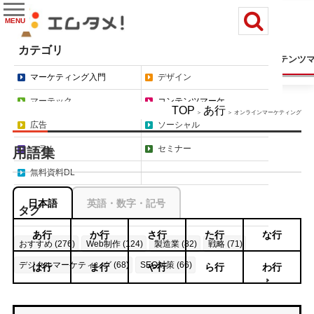
MENU
カテゴリ
マーケティング入門
デザイン
マーテック
コンテンツ
マーケティング入門
デザイン
マーテック
コンテンツマーケ
TOP
あ行
＞
＞ オンラインマーケティング
広告
ソーシャル
コラム
セミナー
用語集
無料資料DL
日本語
英語・数字・記号
タグ
あ行
か行
さ行
た行
な行
おすすめ (276)
Web制作 (124)
製造業 (82)
戦略 (71)
デジタルマーケティング (68)
SEO対策 (66)
は行
ま行
や行
ら行
わ行
もっと見る