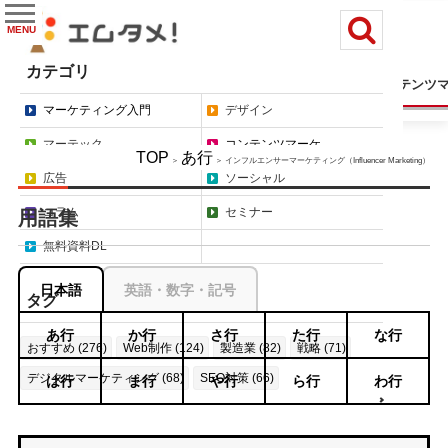
MENU
カテゴリ
マーケティング入門
デザイン
マーテック
コンテンツ
マーケティング入門
デザイン
マーテック
コンテンツマーケ
TOP
あ行
＞
＞ インフルエンサーマーケティング（Influencer Marketing）
広告
ソーシャル
コラム
セミナー
用語集
無料資料DL
日本語
英語・数字・記号
タグ
あ行
か行
さ行
た行
な行
おすすめ (276)
Web制作 (124)
製造業 (82)
戦略 (71)
デジタルマーケティング (68)
SEO対策 (66)
は行
ま行
や行
ら行
わ行
もっと見る