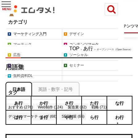
MENU
カテゴリ
マーケティング入門
デザイン
マーテック
コンテンツ
マーケティング入門
デザイン
マーテック
コンテンツマーケ
TOP
あ行
＞
＞ オープンソース（Open Source）
広告
ソーシャル
コラム
セミナー
用語集
無料資料DL
日本語
英語・数字・記号
タグ
あ行
か行
さ行
た行
な行
おすすめ (276)
Web制作 (124)
製造業 (82)
戦略 (71)
デジタルマーケティング (68)
SEO対策 (66)
は行
ま行
や行
ら行
わ行
もっと見る