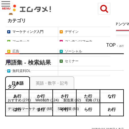
MENU
カテゴリ
マーケティング入門
デザイン
マーテック
コンテンツ
マーケティング入門
デザイン
マーテック
コンテンツマーケ
TOP
＞ あ行
広告
ソーシャル
コラム
セミナー
用語集 - 検索結果
無料資料DL
日本語
英語・数字・記号
タグ
あ行
か行
さ行
た行
な行
おすすめ (276)
Web制作 (124)
製造業 (82)
戦略 (71)
デジタルマーケティング (68)
SEO対策 (66)
は行
ま行
や行
ら行
わ行
もっと見る