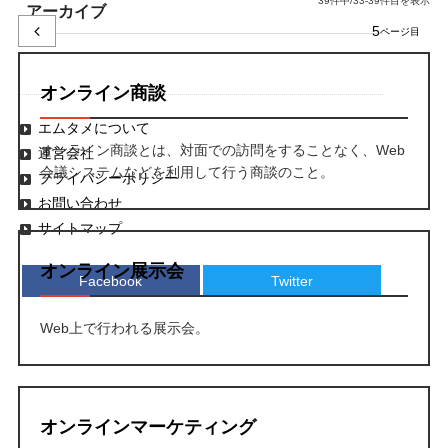
39件中/33-39件目を表示
アーカイブ
5
オンライン商談
エムタメについて
オンライン商談とは、対面での訪問をすることなく、Web
運営会社
会議システムなどを利用して行う商談のこと。
プライバシーポリシー
お問い合わせ
サイトマップ
オンライン展示会
Facebook
Twitter
Web上で行われる展示会。
オンラインマーケティング