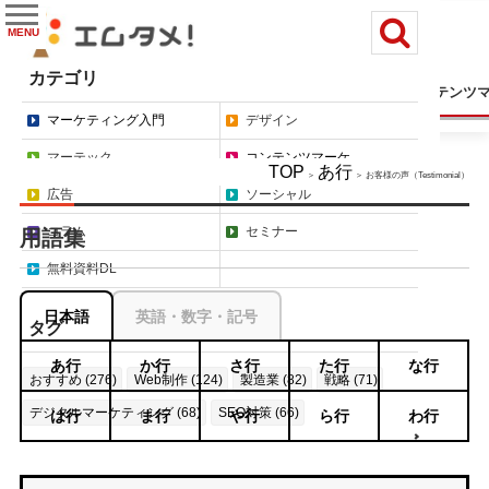
MENU
カテゴリ
マーケティング入門
デザイン
マーテック
コンテンツ
マーケティング入門
デザイン
マーテック
コンテンツマーケ
TOP
あ行
＞
＞ お客様の声（Testimonial）
広告
ソーシャル
コラム
セミナー
用語集
無料資料DL
日本語
英語・数字・記号
タグ
あ行
か行
さ行
た行
な行
おすすめ (276)
Web制作 (124)
製造業 (82)
戦略 (71)
デジタルマーケティング (68)
SEO対策 (66)
は行
ま行
や行
ら行
わ行
もっと見る