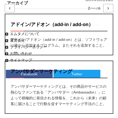
39件中/9-16件目を表示
アーカイブ
2
アドイン/アドオン（add-in / add-on）
エムタメについて
アドイン/アドオン（add-in / add-on）とは、ソフトウェア
運営会社
に後から追加するプログラム。またそれを追加すること。
プライバシーポリシー
お問い合わせ
サイトマップ
アンバサダーマーケティング
Facebook
Twitter
アンバサダーマーケティングとは、その商品やサービスの
熱心なファンである「アンバサダー（Ambassador）」に
よって積極的に発信される情報を、これから（未来）の顧
客に届けることで行動を促すマーケティング手法のこと。