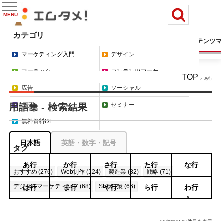
MENU
カテゴリ
マーケティング入門
デザイン
マーテック
コンテンツ
マーケティング入門
デザイン
マーテック
コンテンツマーケ
TOP
＞ あ行
広告
ソーシャル
コラム
セミナー
用語集 - 検索結果
無料資料DL
日本語
英語・数字・記号
タグ
あ行
か行
さ行
た行
な行
おすすめ (276)
Web制作 (124)
製造業 (82)
戦略 (71)
デジタルマーケティング (68)
SEO対策 (66)
は行
ま行
や行
ら行
わ行
もっと見る