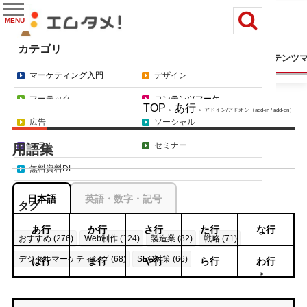
MENU
カテゴリ
マーケティング入門
デザイン
マーテック
コンテンツ
マーケティング入門
デザイン
マーテック
コンテンツマーケ
TOP
あ行
＞
＞ アドイン/アドオン（add-in / add-on）
広告
ソーシャル
コラム
セミナー
用語集
無料資料DL
日本語
英語・数字・記号
タグ
あ行
か行
さ行
た行
な行
おすすめ (276)
Web制作 (124)
製造業 (82)
戦略 (71)
デジタルマーケティング (68)
SEO対策 (66)
は行
ま行
や行
ら行
わ行
もっと見る