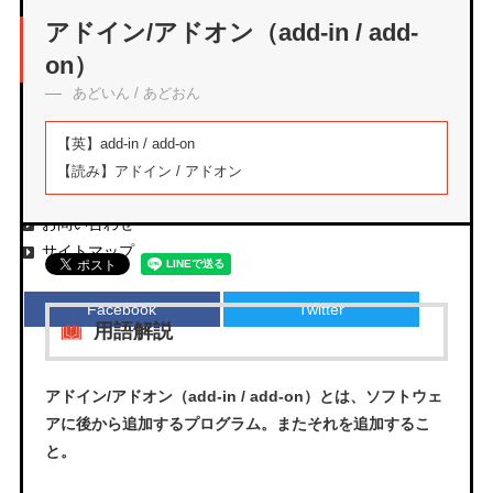
アーカイブ
アドイン/アドオン（add-in / add-
on）
あどいん / あどおん
エムタメについて
【英】
add-in / add-on
運営会社
【読み】
アドイン / アドオン
プライバシーポリシー
お問い合わせ
サイトマップ
Facebook
Twitter
用語解説
アドイン/アドオン（add-in / add-on）とは、ソフトウェ
アに後から追加するプログラム。またそれを追加するこ
と。