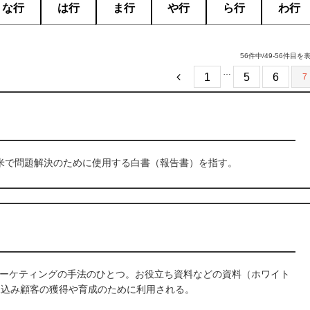
な行
は行
ま行
や行
ら行
わ行
56件中/49-56件目を
…
1
5
6
7
元は欧米で問題解決のために使用する白書（報告書）を指す。
ーケティングの手法のひとつ。お役立ち資料などの資料（ホワイト
見込み顧客の獲得や育成のために利用される。