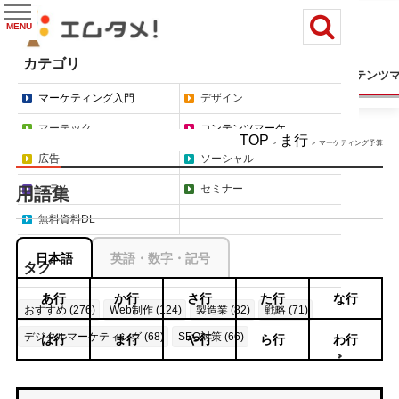
MENU
カテゴリ
マーケティング入門
デザイン
マーテック
コンテンツ
マーケティング入門
デザイン
マーテック
コンテンツマーケ
TOP
ま行
＞
＞ マーケティング予算
広告
ソーシャル
コラム
セミナー
用語集
無料資料DL
日本語
英語・数字・記号
タグ
あ行
か行
さ行
た行
な行
おすすめ (276)
Web制作 (124)
製造業 (82)
戦略 (71)
デジタルマーケティング (68)
SEO対策 (66)
は行
ま行
や行
ら行
わ行
もっと見る