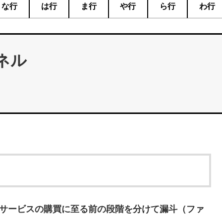
な行
は行
ま行
や行
ら行
わ行
ネル
サービスの購買に至る前の段階を分けて漏斗（ファ