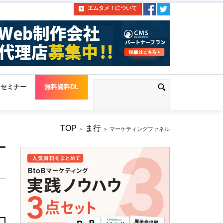
エムタメ！について
セミナー
無料資料DL
TOP
ま行
＞
＞ マーケティングファネル