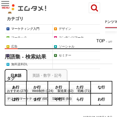
MENU
カテゴリ
マーケティング入門
デザイン
マーテック
コンテンツ
マーケティング入門
デザイン
マーテック
コンテンツマーケ
TOP
＞ は行
広告
ソーシャル
コラム
セミナー
用語集 - 検索結果
無料資料DL
日本語
英語・数字・記号
タグ
あ行
か行
さ行
た行
な行
おすすめ (276)
Web制作 (124)
製造業 (82)
戦略 (71)
デジタルマーケティング (68)
SEO対策 (66)
は行
ま行
や行
ら行
わ行
もっと見る