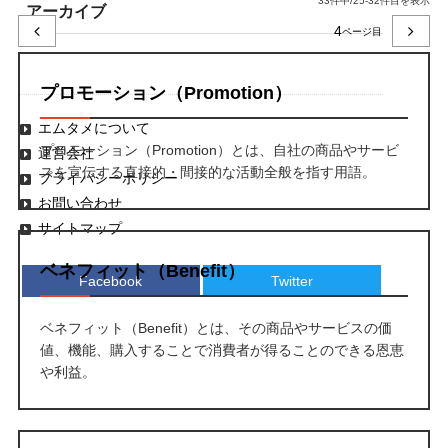
33件中/25-32件目を表示
アーカイブ
4
プロモーション（Promotion）
エムタメについて
プロモーション（Promotion）とは、自社の商品やサービ
運営会社
スを宣伝する直接的・間接的な活動全般を指す用語。
プライバシーポリシー
お問い合わせ
サイトマップ
ベネフィット（Benefit）
Facebook
Twitter
ベネフィット（Benefit）とは、その商品やサービスの価
値、機能、購入することで消費者が得ることのできる恩恵
や利益。