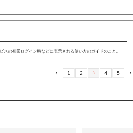
ビスの初回ログイン時などに表示される使い方のガイドのこと。
1
2
4
5
3