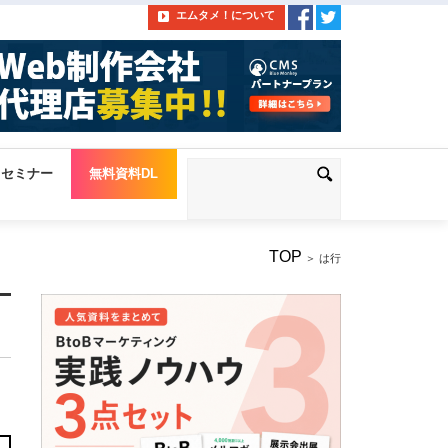
エムタメ！について
セミナー
無料資料DL
TOP
＞ は行