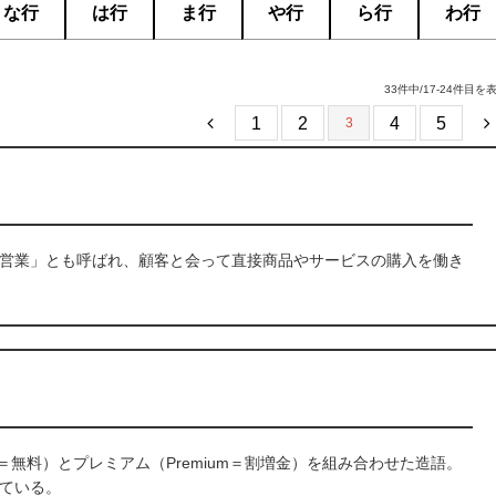
な行
は行
ま行
や行
ら行
わ行
33件中/17-24件目を
1
2
4
5
3
、「外勤営業」とも呼ばれ、顧客と会って直接商品やサービスの購入を働き
ee＝無料）とプレミアム（Premium＝割増金）を組み合わせた造語。
ている。